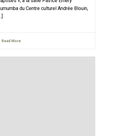
aptisés », à la salle Patrice Emery
umumba du Centre culturel Andrée Blouin,
..]
Read More