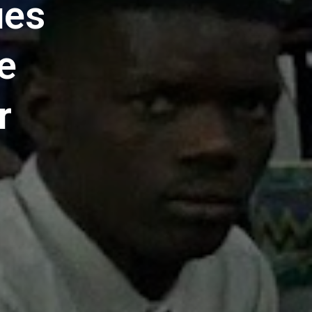
ues
e
r