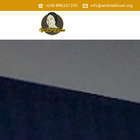
+243 898 267 255
info@andreeblouin.org