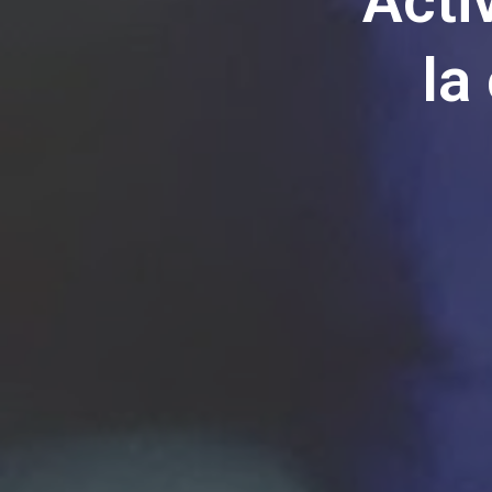
Acti
la