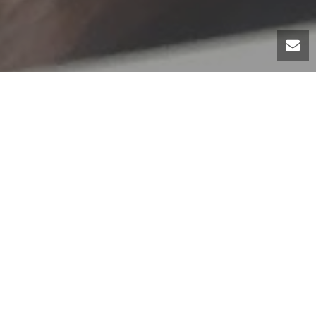
n siège du
noncer… Le but de
ire du militantisme