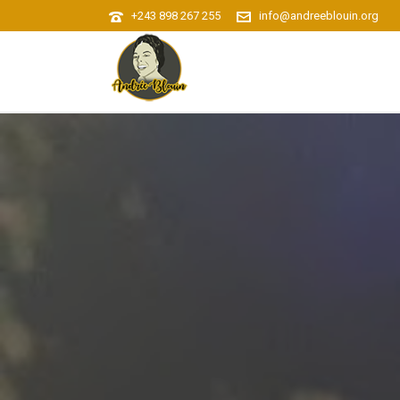
+243 898 267 255
info@andreeblouin.org