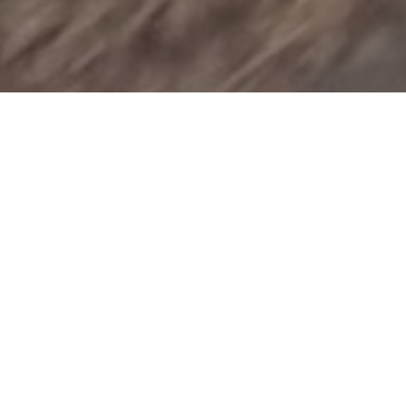
s, pousser à agir… Le but de l’activisme artistique !
gnifie pas nécessairement une manifestation de masse devant u
 demander plus de ressources, faire des lives vidéos pour dé
agir pour produire un effet. Il existe de nombreuses façons de fa