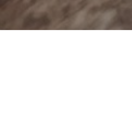
Semer des graine
L’activisme ne si
gouvernement pour
l’activisme est d’