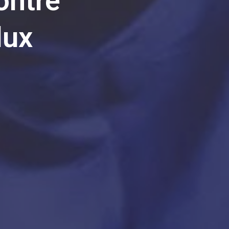
ontre
lux