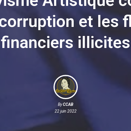
visme Artistique c
 corruption et les f
financiers illicites
By
CCAB
22 juin 2022